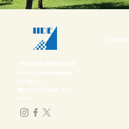
白川湖的水
一般法人協會 飯豐町觀光協會
〒999-0604 山形県西置賜郡飯豊
町大字椿1974-2
電話：0238-86-2411傳真：0238-
86-2422