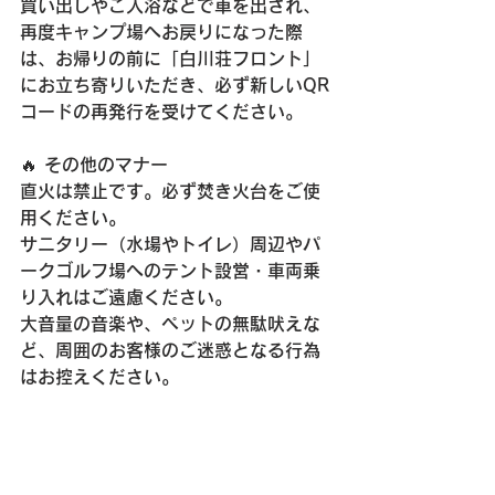
買い出しやご入浴などで車を出され、
再度キャンプ場へお戻りになった際
は、お帰りの前に「白川荘フロント」
にお立ち寄りいただき、必ず新しいQR
コードの再発行を受けてください。
🔥 その他のマナー
直火は禁止です。必ず焚き火台をご使
用ください。
サニタリー（水場やトイレ）周辺やパ
ークゴルフ場へのテント設営・車両乗
り入れはご遠慮ください。
大音量の音楽や、ペットの無駄吠えな
ど、周囲のお客様のご迷惑となる行為
はお控えください。
少し細かなお願いばかりで恐縮です
が、これらはすべて「自然を愛し、マ