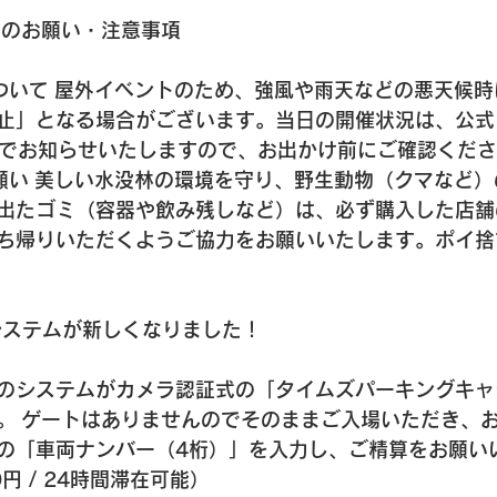
てのお願い・注意事項
ついて
 屋外イベントのため、
強風や雨天などの悪天候時
止」となる場合がございます
。当日の開催状況は、公式
ram）でお知らせいたしますので、お出かけ前にご確認くだ
願い
 美しい水没林の環境を守り、野生動物（クマなど）
出たゴミ（容器や飲み残しなど）は、必ず購入した店舗
ち帰り
いただくようご協力をお願いいたします。ポイ捨
場システムが新しくなりました！
のシステムがカメラ認証式の「タイムズパーキングキャ
。 ゲートはありませんのでそのままご入場いただき、
の「車両ナンバー（4桁）」を入力し、ご精算
をお願い
0円 / 24時間滞在可能）