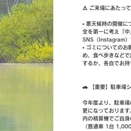
⚠️ ご来場にあたっ
• 
悪天候時の開催に
全を第一に考え「中
SNS（Instag
• 
ゴミについてのお
め、
食べ歩きなどで
するか、各自でお持
🚗 【重要】駐車
今年度より、駐車場
更になっております
内の精算機でご自身
（普通車 1台 1,00