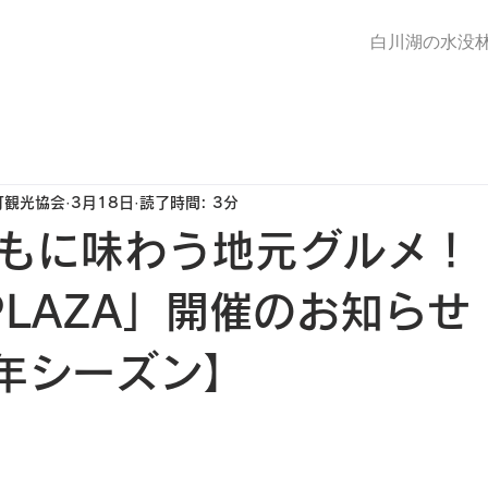
白川湖の水没
町観光協会
3月18日
読了時間: 3分
もに味わう地元グルメ！
 PLAZA」開催のお知らせ
6年シーズン】
と評価されています。