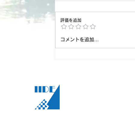
評価を追加
コメントを追加…
【お知らせ】2026白川湖岸
公園駐車場の有料期間が終了
いたしました！
白川湖の水
一般社団法人 飯豊町観光協会
〒999-0604 山形県西置賜郡飯豊