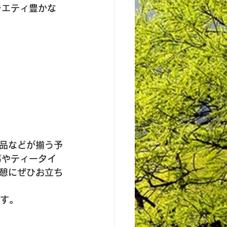
ラエティ豊かな
品などが揃う予
事やティータイ
憩にぜひお立ち
ます。