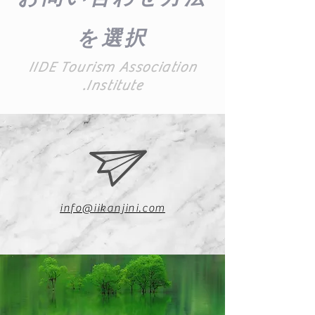
を選択
IIDE Tourism Association
.Institute
info@iikanjini.com