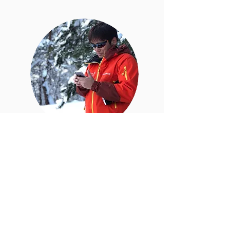
事務局長 二瓶 裕基
町づくりは人づくり・をモットーに
日々企画営業に邁進中！主に飯豊町の
観光全体の指針を示しながら観光戦略
を担当。