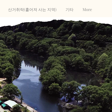
산거취락(흩어져 사는 지역)
기타
More