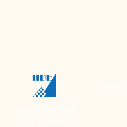
시라카와 
사단법인 이이데 마을 관광 협회
〒999-0604 야마가타현 니시오키