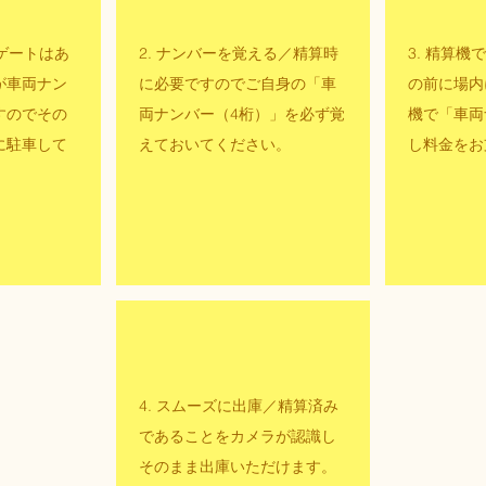
／ゲートはあ
2. ナンバーを覚える／精算時
3. 精算
が車両ナン
に必要ですのでご自身の「車
の前に場内
すのでその
両ナンバー（4桁）」を必ず覚
機で「車両
に駐車して
えておいてください。
し料金をお
4. スムーズに出庫／精算済み
であることをカメラが認識し
そのまま出庫いただけます。