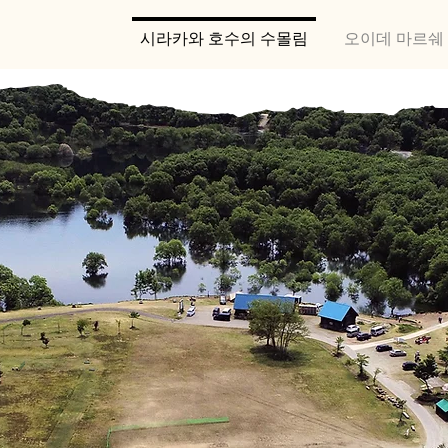
시라카와 호수의 수몰림
오이데 마르쉐