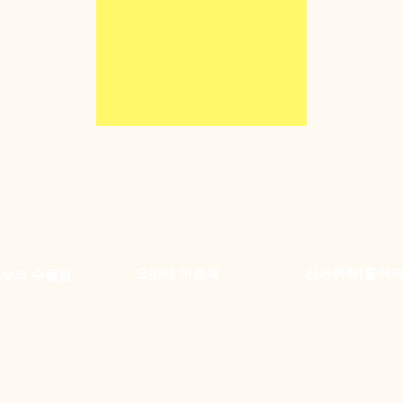
오이데 마르쉐
산거취락(흩어져
호수의 수몰림