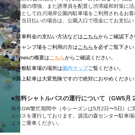
や設備の増強、また誘導員を配置し渋滞緩和対策に活
目的として白川湖岸公園内駐車場をご利用されるお客
尚、当日払いの場合は、公園入口で現金にてお支払い
※駐車料金の支払い方法などは
こちら
からご確認下さ
​※キャンプ場をご利用の方は
こちら
を必ずご覧下さい
※Timesの概要は
こちら
からご確認ください。
※一般駐車場の場所は
園内マップ
ご覧ください。
※路上駐車は大変危険ですので絶対におやめください
■無料シャトルバスの運行について（GW5月
毎年GW繁忙期間中（今シーズンは5月2日〜5日）
ルバスを運行しております。源流の森センター駐車場
よりご乗車ください。