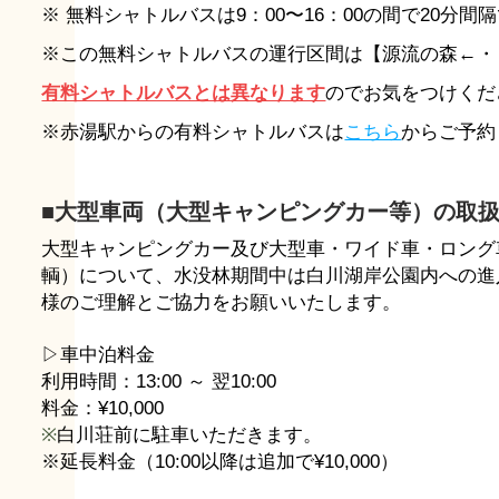
※
無料シャトルバスは9：00〜16：00の間で20分
※この無料シャトルバスの運行区間は【源流の森←・
有料シャトルバスとは異なります
のでお気をつけくだ
※赤湯駅からの有料シャトルバスは
こちら
からご予約
■大型車両（大型キャンピングカー等）の取
大型キャンピングカー及び大型車・ワイド車・ロング
輌）について、水没林期間中は白川湖岸公園内への進
様のご理解とご協力をお願いいたします。
▷車中泊料金
利用時間：13:00 ～ 翌10:00
料金：¥10,000
※
白川荘前に駐車いただきます。
※延長料金（10:00以降は追加で¥10,000）