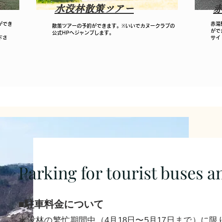
水没林散策ツアー
ができ
赤湯
​散策ツアーの予約ができます。※いいでカヌークラブの
がで
公式HPへジャンプします。
下さ
サイ
Parking for tourist buses an
■駐車料金について
水没林の繁忙期間中（4月18日〜5月17日まで）に