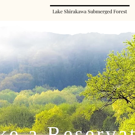
Lake Shirakawa Submerged Forest
e a Reserva