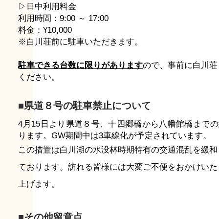
▷日中利用料金
利用時間：9:00 ～ 17:00
料金：¥10,000
※白川荘前に駐車いただきます。
駐車できる台数に限りがあります
ので、
事前に白川荘
ください。
■県道８号の駐車禁止について
4月15日より県道８号、十四郷橋から八幡館橋までの
ります。GW期間中は3車線化が予定されています。
この措置は白川湖の水没林時期特有の交通混乱を緩和
ております。訪れる皆様には大変ご不便をおかけいた
上げます。
■その他留意点