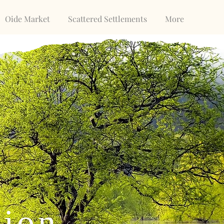
Oide Market
Scattered Settlements
More
tion